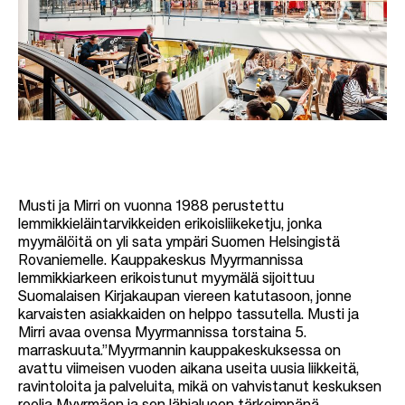
Musti ja Mirri on vuonna 1988 perustettu
lemmikkieläintarvikkeiden erikoisliikeketju, jonka
myymälöitä on yli sata ympäri Suomen Helsingistä
Rovaniemelle. Kauppakeskus Myyrmannissa
lemmikkiarkeen erikoistunut myymälä sijoittuu
Suomalaisen Kirjakaupan viereen katutasoon, jonne
karvaisten asiakkaiden on helppo tassutella. Musti ja
Mirri avaa ovensa Myyrmannissa torstaina 5.
marraskuuta.”Myyrmannin kauppakeskuksessa on
avattu viimeisen vuoden aikana useita uusia liikkeitä,
ravintoloita ja palveluita, mikä on vahvistanut keskuksen