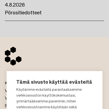
4.8.2026
Pörssitiedotteet
Tämä sivusto käyttää evästeitä
Kauppakeskukset
Käytämme evästeitä parantaaksemme
Vuokraus
verkkosivuston käyttökokemustasi,
Vastuullisuus
F
ymmärtääksemme paremmin, miten
Sijoittajat
verkkosivustoamme käytetään sekä
o