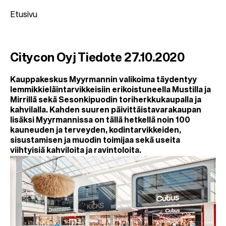
Etusivu
M
Citycon Oyj Tiedote 27.10.2020
u
r
Kauppakeskus Myyrmannin valikoima täydentyy
lemmikkieläintarvikkeisiin erikoistuneella Mustilla ja
u
Mirrillä sekä Sesonkipuodin toriherkkukaupalla ja
p
kahvilalla. Kahden suuren päivittäistavarakaupan
lisäksi Myyrmannissa on tällä hetkellä noin 100
o
kauneuden ja terveyden, kodintarvikkeiden,
l
sisustamisen ja muodin toimijaa sekä useita
k
viihtyisiä kahviloita ja ravintoloita.
u