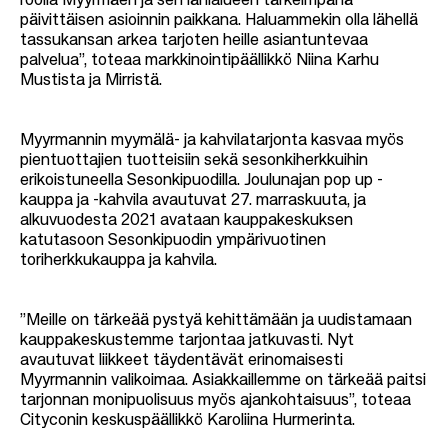
roolia Myyrmäen ja sen lähialueen tärkeimpänä
päivittäisen asioinnin paikkana. Haluammekin olla lähellä
tassukansan arkea tarjoten heille asiantuntevaa
palvelua”, toteaa markkinointipäällikkö Niina Karhu
Mustista ja Mirristä.
Myyrmannin myymälä- ja kahvilatarjonta kasvaa myös
pientuottajien tuotteisiin sekä sesonkiherkkuihin
erikoistuneella Sesonkipuodilla. Joulunajan pop up -
kauppa ja -kahvila avautuvat 27. marraskuuta, ja
alkuvuodesta 2021 avataan kauppakeskuksen
katutasoon Sesonkipuodin ympärivuotinen
toriherkkukauppa ja kahvila.
”Meille on tärkeää pystyä kehittämään ja uudistamaan
kauppakeskustemme tarjontaa jatkuvasti. Nyt
avautuvat liikkeet täydentävät erinomaisesti
Myyrmannin valikoimaa. Asiakkaillemme on tärkeää paitsi
tarjonnan monipuolisuus myös ajankohtaisuus”, toteaa
Cityconin keskuspäällikkö Karoliina Hurmerinta.