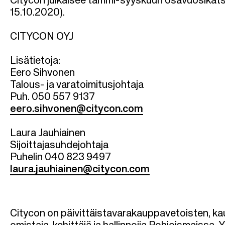
l
Citycon julkaisee tammi-syyskuun osavuosikats
15.10.2020).
k
CITYCON OYJ
u
Lisätietoja:
Eero Sihvonen
Talous- ja varatoimitusjohtaja
Puh. 050 557 9137
eero.sihvonen@citycon.com
Laura Jauhiainen
Sijoittajasuhdejohtaja
Puhelin 040 823 9497
laura.jauhiainen@citycon.com
Citycon on päivittäistavarakauppavetoisten, k