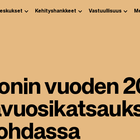
eskukset
Kehityshankkeet
Vastuullisuus
Me
onin vuoden 
avuosikatsauk
kohdassa