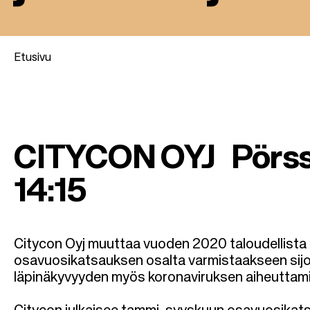
Etusivu
M
u
CITYCON OYJ Pörssi
r
14:15
u
p
Citycon Oyj muuttaa vuoden 2020 taloudellista
osavuosikatsauksen osalta varmistaakseen sijoi
o
läpinäkyvyyden myös koronaviruksen aiheuttamis