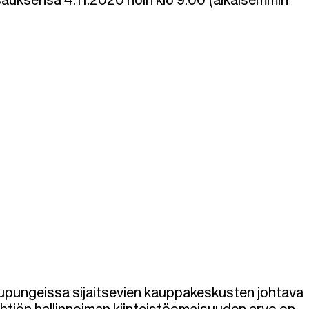
auksensa 4.11.2020 noin klo 9:00 (aikaisemmin
aupungeissa sijaitsevien kauppakeskusten johtava