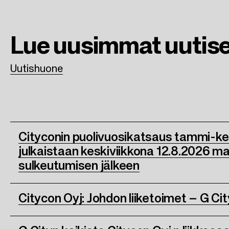
o
e
d
o
r
I
Lue uusimmat
uutis
k
n
Uutishuone
Cityconin puolivuosikatsaus tammi-k
julkaistaan keskiviikkona 12.8.2026 m
sulkeutumisen jälkeen
Citycon Oyj: Johdon liiketoimet – G Cit