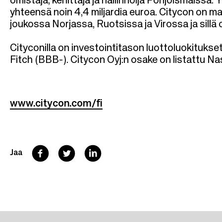
omistaja, kehittäjä ja hallinnoija Pohjoismaissa.
yhteensä noin 4,4 miljardia euroa. Citycon on m
joukossa Norjassa, Ruotsissa ja Virossa ja sillä 
Cityconilla on investointitason luottoluokitukse
Fitch (BBB-). Citycon Oyj:n osake on listattu Na
www.citycon.com/fi
F
T
L
Jaa
a
w
i
c
i
n
e
t
k
b
t
e