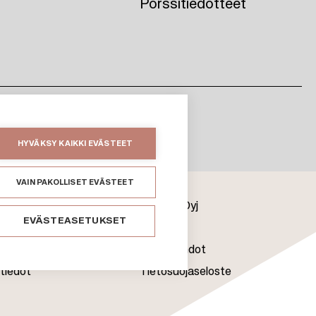
Pörssitiedotteet
HYVÄKSY KAIKKI EVÄSTEET
VAIN PAKOLLISET EVÄSTEET
Citycon Oyj
EVÄSTEASETUKSET
Evästeet
uone
Käyttöehdot
tiedot
Tietosuojaseloste