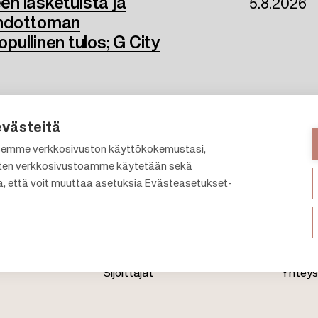
een lasketuista ja
5.8.2026
ehdottoman
ullinen tulos; G City
evästeitä
emme verkkosivuston käyttökokemustasi,
en verkkosivustoamme käytetään sekä
a, että voit muuttaa asetuksia Evästeasetukset-
Kauppakeskukset
Meistä
Vuokraus
Citylife
Vastuullisuus
Uutish
F
Sijoittajat
Yhteys
o