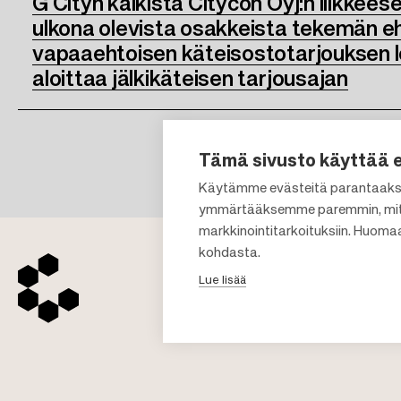
G Cityn kaikista Citycon Oyj:n liikkees
ulkona olevista osakkeista tekemän 
vapaaehtoisen käteisostotarjouksen lop
aloittaa jälkikäteisen tarjousajan
Tämä sivusto käyttää 
Käytämme evästeitä parantaaks
ymmärtääksemme paremmin, mit
markkinointitarkoituksiin. Huoma
kohdasta.
Lue lisää