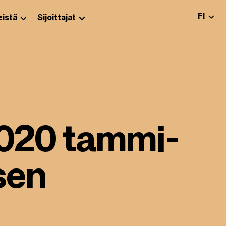
VALITS
FI
istä
Sijoittajat
2020 tammi-
sen