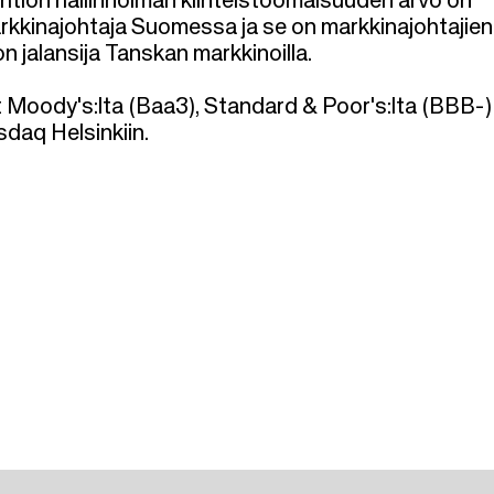
 Yhtiön hallinnoiman kiinteistöomaisuuden arvo on
arkkinajohtaja Suomessa ja se on markkinajohtajien
on jalansija Tanskan markkinoilla.
t Moody's:lta (Baa3), Standard & Poor's:lta (BBB-) 
sdaq Helsinkiin.