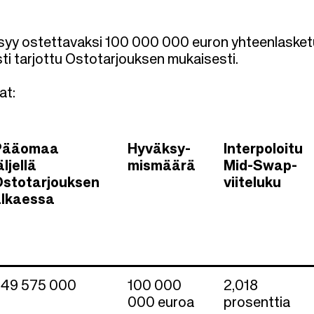
äksyy ostettavaksi 100 000 000 euron yhteenlaske
i tarjottu Ostotarjouksen mukaisesti.
at:
Pääomaa
Hyväksy-
Interpoloitu
äljellä
mismäärä
Mid-Swap-
stotarjouksen
viiteluku
alkaessa
Swipe
49 575 000
100 000
2,018
000 euroa
prosenttia