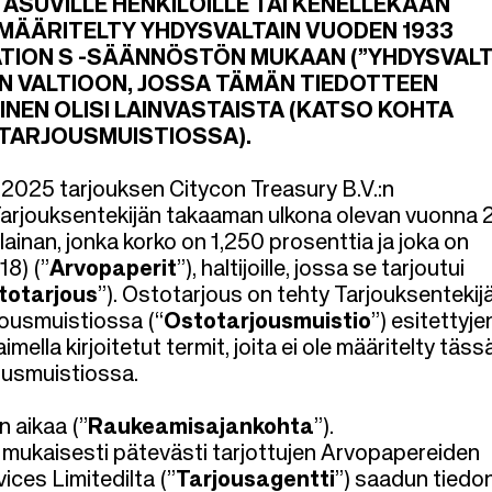
AI ASUVILLE HENKILÖILLE TAI KENELLEKÄÄN
 MÄÄRITELTY YHDYSVALTAIN VUODEN 1933
ATION S -SÄÄNNÖSTÖN MUKAAN (”YHDYSVALT
UN VALTIOON, JOSSA TÄMÄN TIEDOTTEEN
INEN OLISI LAINVASTAISTA (KATSO KOHTA
OTARJOUSMUISTIOSSA).
4.2025 tarjouksen Citycon Treasury B.V.:n
a Tarjouksentekijän takaaman ulkona olevan vuonna
ainan, jonka korko on 1,250 prosenttia ja joka on
18) (”
Arvopaperit
”), haltijoille, jossa se tarjoutui
totarjous
”). Ostotarjous on tehty Tarjouksentekij
ousmuistiossa (“
Ostotarjousmuistio
”) esitettyje
imella kirjoitetut termit, joita ei ole määritelty täss
ousmuistiossa.
 aikaa (”
Raukeamisajankohta
”).
ukaisesti pätevästi tarjottujen Arvopapereiden
ices Limitedilta (”
Tarjousagentti
”) saadun tiedo