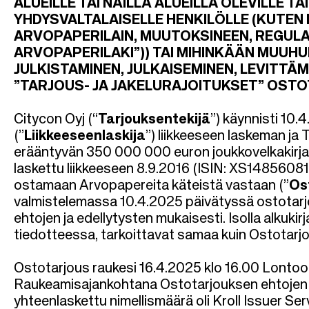
l
ALUEILLE TAI NÄILLÄ ALUEILLA OLEVILLE T
YHDYSVALTALAISELLE HENKILÖLLE (KUTEN
k
ARVOPAPERILAIN, MUUTOKSINEEN, REGUL
ARVOPAPERILAKI”)) TAI MIHINKÄÄN MUUH
u
JULKISTAMINEN, JULKAISEMINEN, LEVITTÄM
”TARJOUS- JA JAKELURAJOITUKSET” OST
Citycon Oyj (“
Tarjouksentekijä
”) käynnisti 10.
(”
Liikkeeseenlaskija
”) liikkeeseen laskeman j
erääntyvän 350
000 000 euron joukkovelkakirjal
laskettu liikkeeseen 8.9.2016 (ISIN: XS14856081
ostamaan Arvopapereita käteistä vastaan (”
Os
valmistelemassa 10.4.2025 päivätyssä ostotarj
ehtojen ja edellytysten mukaisesti. Isolla alkukirja
tiedotteessa, tarkoittavat samaa kuin Ostotarj
Ostotarjous raukesi 16.4.2025 klo 16.00 Lontoon
Raukeamisajankohtana Ostotarjouksen ehtojen m
yhteenlaskettu nimellismäärä oli Kroll Issuer Serv