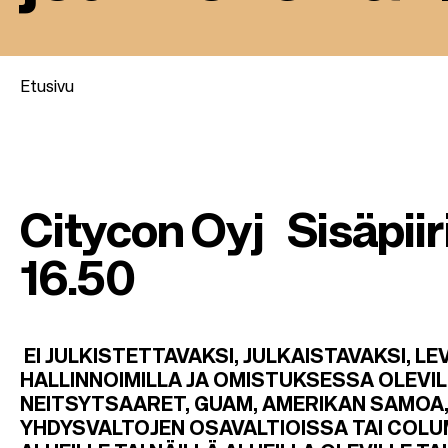
Etusivu
M
u
Citycon Oyj
Sisäpii
r
16
.50
u
p
EI JULKISTETTAVAKSI, JULKAISTAVAKSI, L
HALLINNOIMILLA JA OMISTUKSESSA OLEVIL
o
NEITSYTSAARET, GUAM, AMERIKAN SAMOA, 
YHDYSVALTOJEN OSAVALTIOISSA TAI COLUM