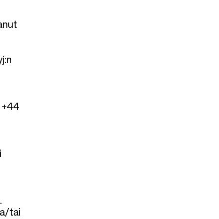
anut
j:n
: +44
i
.
a/tai