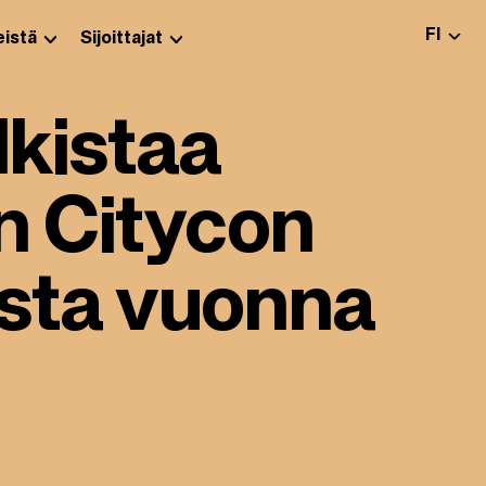
VALITS
FI
istä
Sijoittajat
lkistaa
n Citycon
asta vuonna