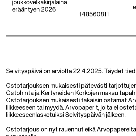
joukkovelkakirjalaina
e
erääntyen 2026
148560811
Selvityspäivä on arviolta 22.4.2025. Täydet ti
Ostotarjouksen mukaisesti pätevästi tarjottuje
Ostohinta ja Kertyneiden Korkojen maksu tapaht
Ostotarjouksen mukaisesti takaisin ostamat Arv
liikkeeseen tai myydä. Arvopaperit, joita ei oste
liikkeeseenlasketuiksi Selvityspäivän jälkeen.
Ostotarjous on nyt rauennut eikä Arvopapereita