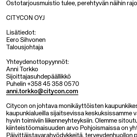
Ostotarjousmuistio tulee, perehtyvän näihin rajoi
CITYCON OYJ
Lisätiedot:
Eero Sihvonen
Talousjohtaja
Yhteydenottopyynnöt:
Anni Torkko
Sijoittajasuhdepäällikkö
Puhelin +358 45 358 0570
anni.torkko@citycon.com
Citycon on johtava monikäyttöisten kaupunkikeskus
kaupunkialueilla sijaitsevissa keskuksissamme v
hyvin toimiviin liikenneyhteyksiin. Olemme sitou
kiinteistöomaisuuden arvo Pohjoismaissa on yhte
Päivittäistavarahyödykkeitä, terveydenhuollon 