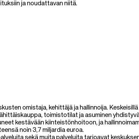
tuksiin ja noudattavan niitä.
ten omistaja, kehittäjä ja hallinnoija. Keskeisillä
ähittäiskauppa, toimistotilat ja asuminen yhdistyv
tuneet kestävään kiinteistönhoitoon, ja hallinnoim
ensä noin 3,7 miljardia euroa.
palveluita sekä muita palveluita tarjoavat keskuks