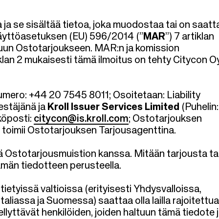
 ja se sisältää tietoa, joka muodostaa tai on saatt
käyttöasetuksen (EU) 596/2014 (”
MAR
”) 7 artiklan
vattuun Ostotarjoukseen. MAR:n ja komission
n 2 mukaisesti tämä ilmoitus on tehty Citycon Oy
umero: +44 20 7545 8011; Osoitetaan: Liability
estäjänä ja
Kroll Issuer Services Limited
(Puhelin
köposti:
citycon@is.kroll.com
; Ostotarjouksen
) toimii Ostotarjouksen Tarjousagenttina.
ä Ostotarjousmuistion kanssa. Mitään tarjousta ta
ämän tiedotteen perusteella.
ietyissä valtioissa (erityisesti Yhdysvalloissa,
iassa ja Suomessa) saattaa olla lailla rajoitettua
ellyttävät henkilöiden, joiden haltuun tämä tiedote j