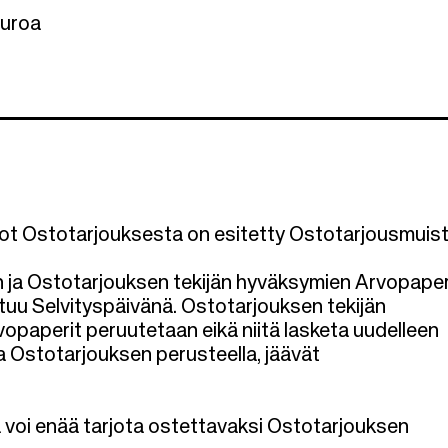
uroa
edot Ostotarjouksesta on esitetty Ostotarjousmuist
n ja Ostotarjouksen tekijän hyväksymien Arvopape
uu Selvityspäivänä. Ostotarjouksen tekijän
opaperit peruutetaan eikä niitä lasketa uudelleen
ta Ostotarjouksen perusteella, jäävät
 voi enää tarjota ostettavaksi Ostotarjouksen