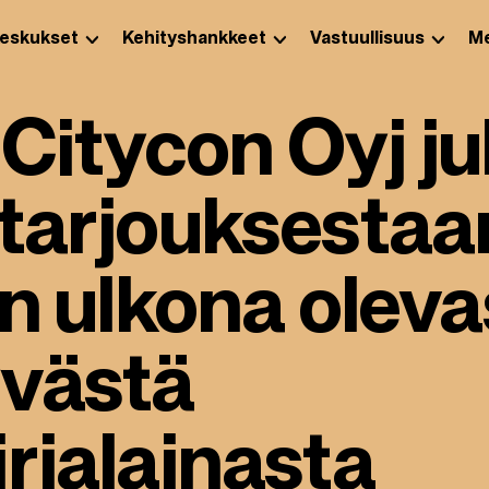
eskukset
Kehityshankkeet
Vastuullisuus
Me
: Citycon Oyj ju
otarjouksestaa
:n ulkona olev
västä
rjalainasta