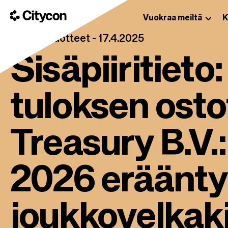
H
y
Vuokraa meiltä
K
C
p
Pörssitiedotteet -
17.4.2025
i
p
t
ä
Sisäpiiritieto
y
ä
c
p
o
ä
tuloksen ost
n
ä
s
i
Treasury B.V.
s
ä
l
2026 eräänty
t
ö
ö
joukkovelkaki
n