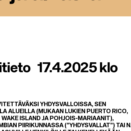
ritieto
17.4.2025 klo
EVITETTÄVÄKSI YHDYSVALLOISSA, SEN
LA ALUEILLA (MUKAAN LUKIEN PUERTO RICO,
WAKE ISLAND JA POHJOIS-MARIAANIT),
BIAN PIIRIKUNNASSA (”YHDYSVALLAT”) TAI N