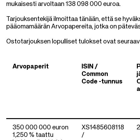
mukaisesti arvoltaan 138 098 000 euroa.
Tarjouksentekijä ilmoittaa tänään, että se hyv
pääomamäärän Arvopapereita, jotka on päteväst
Ostotarjouksen lopulliset tulokset ovat seuraav
Arvopaperit
ISIN /
Common
j
Code -tunnus
O
350 000 000 euron
XS1485608118
2
1,250 % taattu
/