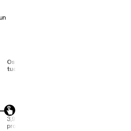
tun
Osto-
Ostohinta
Suhteutus-
tuotto
kerroin
3,918
96,475
72,4999
prosenttia
prosenttia
prosenttia