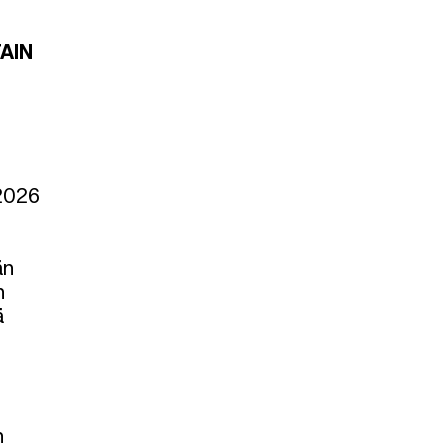
AIN
 2026
än
n
ä
n