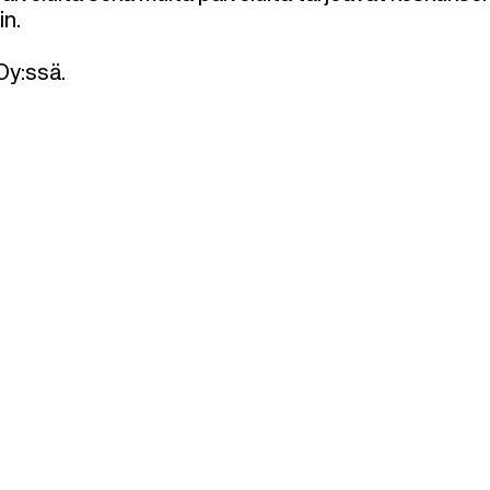
in.
Oy:ssä.