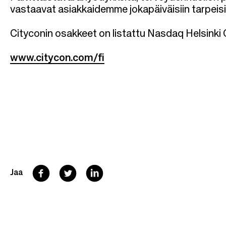
vastaavat asiakkaidemme jokapäiväisiin tarpeisi
Cityconin osakkeet on listattu Nasdaq Helsinki 
www.citycon.com/fi
F
T
L
Jaa
a
w
i
c
i
n
e
t
k