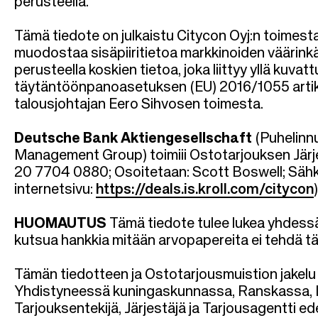
perusteella.
Tämä tiedote on julkaistu Citycon Oyj:n toimesta
muodostaa sisäpiiritietoa markkinoiden väärin
perusteella koskien tietoa, joka liittyy yllä ku
täytäntöönpanoasetuksen (EU) 2016/1055 artikla
talousjohtajan Eero Sihvosen toimesta.
Deutsche Bank Aktiengesellschaft
(Puhelinn
Management Group)
toimiii Ostotarjouksen Järj
20 7704 0880; Osoitetaan: Scott Boswell; Säh
internetsivu:
https://deals.is.kroll.com/citycon
HUOMAUTUS
Tämä tiedote tulee lukea yhdess
kutsua hankkia mitään arvopapereita ei tehdä t
Tämän tiedotteen ja Ostotarjousmuistion jakelu t
Yhdistyneessä kuningaskunnassa, Ranskassa, Ital
Tarjouksentekijä, Järjestäjä ja Tarjousagentti ed