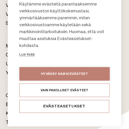
Käytämme evästeitä parantaaksemme
Vuokraus
verkkosivuston käyttökokemustasi,
Vastuullisuus
F
ymmärtääksemme paremmin, miten
Sijoittajat
verkkosivustoamme käytetään sekä
o
markkinointitarkoituksiin. Huomaa, että voit
o
muuttaa asetuksia Evästeasetukset-
t
kohdasta.
Meistä
e
Lue lisää
Citylife
r
Uutishuone
Yhteystiedot
HYVÄKSY KAIKKI EVÄSTEET
VAIN PAKOLLISET EVÄSTEET
Citycon Oyj
Evästeet
EVÄSTEASETUKSET
Käyttöehdot
Tietosuojaseloste