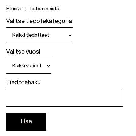
Etusivu
Tietoa meistä
Valitse tiedotekategoria
M
u
r
Valitse vuosi
u
p
o
l
Tiedotehaku
k
u