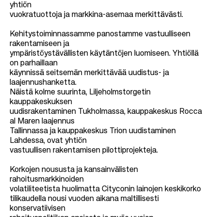
yhtiön
vuokratuottoja ja markkina-asemaa merkittävästi.
Kehitystoiminnassamme panostamme vastuulliseen
rakentamiseen ja
ympäristöystävällisten käytäntöjen luomiseen. Yhtiöllä
on parhaillaan
käynnissä seitsemän merkittävää uudistus- ja
laajennushanketta.
Näistä kolme suurinta, Liljeholmstorgetin
kauppakeskuksen
uudisrakentaminen Tukholmassa, kauppakeskus Rocca
al Maren laajennus
Tallinnassa ja kauppakeskus Trion uudistaminen
Lahdessa, ovat yhtiön
vastuullisen rakentamisen pilottiprojekteja.
Korkojen noususta ja kansainvälisten
rahoitusmarkkinoiden
volatiliteetista huolimatta Cityconin lainojen keskikorko
tilikaudella nousi vuoden aikana maltillisesti
konservatiivisen