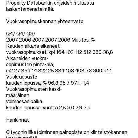
Property Databankin ohjeiden mukaista
laskentamenetelmää.
Vuokrasopimuskannan yhteenveto
Q4/ Q4/ Q3/
2007 2006 2007 2007 2006 Muutos, %
Kauden aikana alkaneet
vuokrasopimukset, kpl 164 102 112 512 369 38,8
Alkaneiden vuokra-
sopimusten pinta-ala,
m2 27 854 14 822 28 884 103 408 73 300 41,1
Vuokrausaste
kauden lopussa, % 96,3 95,7 97,1 -1,4
Vuokrasopimusten keski-
määräinen
voimassaoloaika
kauden lopussa, vuotta 2,8 3,0 2,9 3,4
Hankinnat
Cityconin liiketoiminnan painopiste on kiinteistökannan