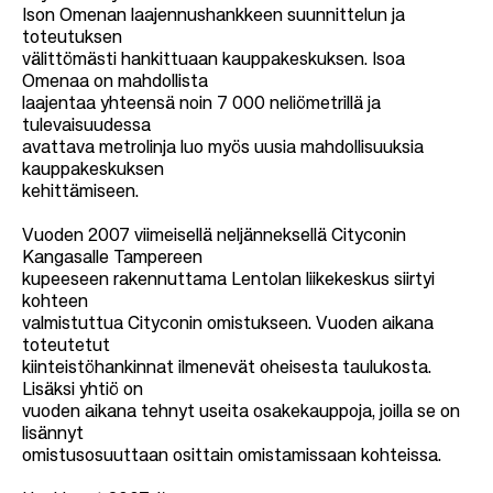
Ison Omenan laajennushankkeen suunnittelun ja
toteutuksen
välittömästi hankittuaan kauppakeskuksen. Isoa
Omenaa on mahdollista
laajentaa yhteensä noin 7 000 neliömetrillä ja
tulevaisuudessa
avattava metrolinja luo myös uusia mahdollisuuksia
kauppakeskuksen
kehittämiseen.
Vuoden 2007 viimeisellä neljänneksellä Cityconin
Kangasalle Tampereen
kupeeseen rakennuttama Lentolan liikekeskus siirtyi
kohteen
valmistuttua Cityconin omistukseen. Vuoden aikana
toteutetut
kiinteistöhankinnat ilmenevät oheisesta taulukosta.
Lisäksi yhtiö on
vuoden aikana tehnyt useita osakekauppoja, joilla se on
lisännyt
omistusosuuttaan osittain omistamissaan kohteissa.