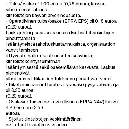
- Tulos/osake oli 1,00 euroa (0,76 euroa), kasvun
aiheutuessa lähinnä
kiinteistöjen käyvän arvon noususta.
- Operatiivinen tulos/osake (EPRA EPS) oli 0,18 euroa
(0,20 euroa).
Lasku johtui pääasiassa uusien kiinteistöhankintojen
aiheuttamista
lisääntyneistä rahoituskustannuksista, organisaation
vahvistamiseen
liittyvästä hallintokustannusten kasvusta,
kiinteistökehitystoiminnan
lisääntymisestä sekä osakemäärän kasvusta. Laskua
pienensivät
alhaisemmat tilikauden tulokseen perustuvat verot.
- Liiketoiminnan nettorahavirta/osake pysyi vahvana ja
oli 0,20 euroa
(0,20 euroa).
- Osakekohtainen nettovarallisuus (EPRA NAV) kasvoi
4,83 euroon (3,53
euroa).
- Sijoituskiinteistöjen keskimääräinen
nettotuottovaatimus vuoden