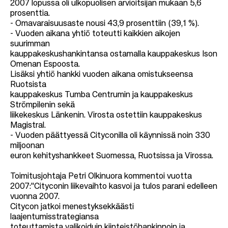
2007 lopussa oli ulkopuolisen arvioitsijan mukaan 5,6
prosenttia.
- Omavaraisuusaste nousi 43,9 prosenttiin (39,1 %).
- Vuoden aikana yhtiö toteutti kaikkien aikojen
suurimman
kauppakeskushankintansa ostamalla kauppakeskus Ison
Omenan Espoosta.
Lisäksi yhtiö hankki vuoden aikana omistukseensa
Ruotsista
kauppakeskus Tumba Centrumin ja kauppakeskus
Strömpilenin sekä
liikekeskus Länkenin. Virosta ostettiin kauppakeskus
Magistral.
- Vuoden päättyessä Cityconilla oli käynnissä noin 330
miljoonan
euron kehityshankkeet Suomessa, Ruotsissa ja Virossa.
Toimitusjohtaja Petri Olkinuora kommentoi vuotta
2007:"Cityconin liikevaihto kasvoi ja tulos parani edelleen
vuonna 2007.
Citycon jatkoi menestyksekkäästi
laajentumisstrategiansa
toteuttamista valikoiduin kiinteistöhankinnoin ja