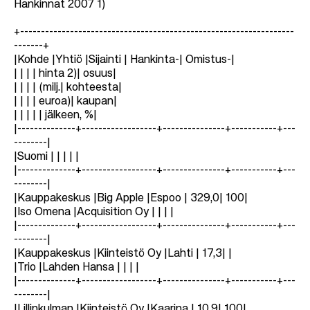
Hankinnat 2007 1)
+------------------------------------------------------------------
-------+
|Kohde |Yhtiö |Sijainti | Hankinta-| Omistus-|
| | | | hinta 2)| osuus|
| | | | (milj.| kohteesta|
| | | | euroa)| kaupan|
| | | | | jälkeen, %|
|--------------+------------------+---------------+-----------+---
--------|
|Suomi | | | | |
|--------------+------------------+---------------+-----------+---
--------|
|Kauppakeskus |Big Apple |Espoo | 329,0| 100|
|Iso Omena |Acquisition Oy | | | |
|--------------+------------------+---------------+-----------+---
--------|
|Kauppakeskus |Kiinteistö Oy |Lahti | 17,3| |
|Trio |Lahden Hansa | | | |
|--------------+------------------+---------------+-----------+---
--------|
|Lillinkulman |Kiinteistö Oy |Kaarina | 10,9| 100|