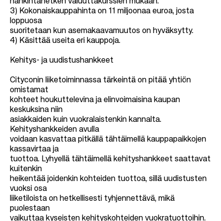
hankintahetken valuuttakurssien mukaan.
3) Kokonaiskauppahinta on 11 miljoonaa euroa, josta
loppuosa
suoritetaan kun asemakaavamuutos on hyväksytty.
4) Käsittää useita eri kauppoja.
Kehitys- ja uudistushankkeet
Cityconin liiketoiminnassa tärkeintä on pitää yhtiön
omistamat
kohteet houkuttelevina ja elinvoimaisina kaupan
keskuksina niin
asiakkaiden kuin vuokralaistenkin kannalta.
Kehityshankkeiden avulla
voidaan kasvattaa pitkällä tähtäimellä kauppapaikkojen
kassavirtaa ja
tuottoa. Lyhyellä tähtäimellä kehityshankkeet saattavat
kuitenkin
heikentää joidenkin kohteiden tuottoa, sillä uudistusten
vuoksi osa
liiketiloista on hetkellisesti tyhjennettävä, mikä
puolestaan
vaikuttaa kyseisten kehityskohteiden vuokratuottoihin.