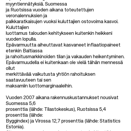
myyntiennätyksiä. Suomessa
ja Ruotsissa vuoden aikana toteutettujen
veronalennuksien ja
palkkaratkaisujen vuoksi kuluttajien ostovoima kasvoi.
Kuluttajien
luottamus talouden kehitykseen kuitenkin heikkeni
vuoden lopulla.
Epävarmuutta aiheuttavat kasvaneet inflaatiopaineet
etenkin Baltiassa
ja rahoitusmarkkinoiden tilan ja vakauden heikentyminen.
Epävarmuudella ei kuitenkaan ole vielä tähän mennessä
ollut
merkittävää vaikutusta yhtiön rahoituksen
saatavuuteen tai sen
maksamiin luottomarginaaleihin.
Vuoden 2007 aikana rakennuskustannukset nousivat
Suomessa 5,6
prosenttia (lähde: Tilastokeskus), Ruotsissa 5,4
prosenttia (lähde:
Byggindex) ja Virossa 12,7 prosenttia (lähde: Statistics
Estonia).