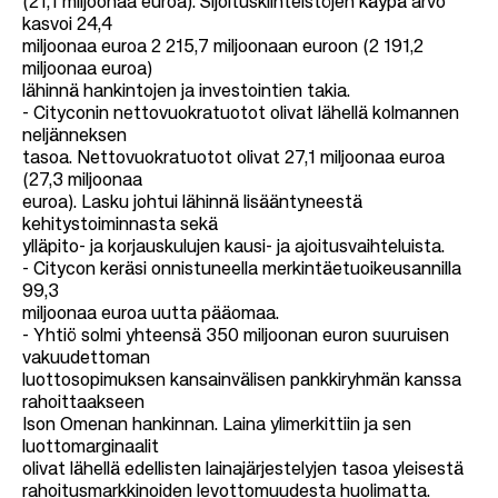
(21,1 miljoonaa euroa). Sijoituskiinteistöjen käypä arvo
kasvoi 24,4
miljoonaa euroa 2 215,7 miljoonaan euroon (2 191,2
miljoonaa euroa)
lähinnä hankintojen ja investointien takia.
- Cityconin nettovuokratuotot olivat lähellä kolmannen
neljänneksen
tasoa. Nettovuokratuotot olivat 27,1 miljoonaa euroa
(27,3 miljoonaa
euroa). Lasku johtui lähinnä lisääntyneestä
kehitystoiminnasta sekä
ylläpito- ja korjauskulujen kausi- ja ajoitusvaihteluista.
- Citycon keräsi onnistuneella merkintäetuoikeusannilla
99,3
miljoonaa euroa uutta pääomaa.
- Yhtiö solmi yhteensä 350 miljoonan euron suuruisen
vakuudettoman
luottosopimuksen kansainvälisen pankkiryhmän kanssa
rahoittaakseen
Ison Omenan hankinnan. Laina ylimerkittiin ja sen
luottomarginaalit
olivat lähellä edellisten lainajärjestelyjen tasoa yleisestä
rahoitusmarkkinoiden levottomuudesta huolimatta.