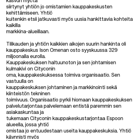
kasvun myötä
siirtynyt yhtiön jo omistamien kauppakeskusten
kehittämiseen. Yhtiö
kuitenkin etsii jatkuvasti myös uusia hankittavia kohteita
kaikilla
markkina-alueillaan.
Tilikauden ja yhtiön kaikkien aikojen suurin hankinta oli
kauppakeskus Ison Omenan osto syyskuussa 329
miljoonalla eurolla.
Kauppakeskuksen haltuunoton ja sen johtamisen
kulmakivi on Cityconin
oma, kauppakeskuksessa toimiva organisaatio. Sen
vastuulla on
kauppakeskuksen johtaminen ja markkinointi sekä
kiinteistön tekninen
toimivuus. Organisaatio pyrkii hiomaan kauppakeskuksen
palvelutarjontaa palvelemaan entistä paremmin sen
asiakaskuntaa ja
tukemaan Cityconin kauppakeskustarjontaa Espoon
alueella, jossa yhtiö
omistaa jo entuudestaan useita kauppakeskuksia. Yhtiö
käynnisti myös