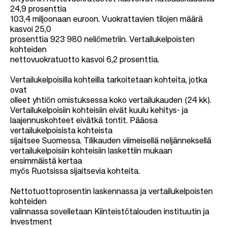
24,9 prosenttia
103,4 miljoonaan euroon. Vuokrattavien tilojen määrä
kasvoi 25,0
prosenttia 923 980 neliömetriin. Vertailukelpoisten
kohteiden
nettovuokratuotto kasvoi 6,2 prosenttia.
Vertailukelpoisilla kohteilla tarkoitetaan kohteita, jotka
ovat
olleet yhtiön omistuksessa koko vertailukauden (24 kk).
Vertailukelpoisiin kohteisiin eivät kuulu kehitys- ja
laajennuskohteet eivätkä tontit. Pääosa
vertailukelpoisista kohteista
sijaitsee Suomessa. Tilikauden viimeisellä neljänneksellä
vertailukelpoisiin kohteisiin laskettiin mukaan
ensimmäistä kertaa
myös Ruotsissa sijaitsevia kohteita.
Nettotuottoprosentin laskennassa ja vertailukelpoisten
kohteiden
valinnassa sovelletaan Kiinteistötalouden instituutin ja
Investment