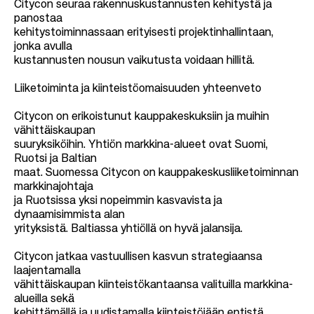
Citycon seuraa rakennuskustannusten kehitystä ja
panostaa
kehitystoiminnassaan erityisesti projektinhallintaan,
jonka avulla
kustannusten nousun vaikutusta voidaan hillitä.
Liiketoiminta ja kiinteistöomaisuuden yhteenveto
Citycon on erikoistunut kauppakeskuksiin ja muihin
vähittäiskaupan
suuryksiköihin. Yhtiön markkina-alueet ovat Suomi,
Ruotsi ja Baltian
maat. Suomessa Citycon on kauppakeskusliiketoiminnan
markkinajohtaja
ja Ruotsissa yksi nopeimmin kasvavista ja
dynaamisimmista alan
yrityksistä. Baltiassa yhtiöllä on hyvä jalansija.
Citycon jatkaa vastuullisen kasvun strategiaansa
laajentamalla
vähittäiskaupan kiinteistökantaansa valituilla markkina-
alueilla sekä
kehittämällä ja uudistamalla kiinteistöjään entistä