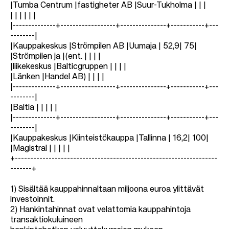
|Tumba Centrum |fastigheter AB |Suur-Tukholma | | |
| | | | | |
|--------------+------------------+---------------+-----------+---
--------|
|Kauppakeskus |Strömpilen AB |Uumaja | 52,9| 75|
|Strömpilen ja |(ent. | | | |
|liikekeskus |Balticgruppen | | | |
|Länken |Handel AB) | | | |
|--------------+------------------+---------------+-----------+---
--------|
|Baltia | | | | |
|--------------+------------------+---------------+-----------+---
--------|
|Kauppakeskus |Kiinteistökauppa |Tallinna | 16,2| 100|
|Magistral | | | | |
+------------------------------------------------------------------
-------+
1) Sisältää kauppahinnaltaan miljoona euroa ylittävät
investoinnit.
2) Hankintahinnat ovat velattomia kauppahintoja
transaktiokuluineen