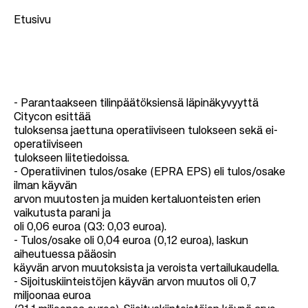
Etusivu
M
u
- Parantaakseen tilinpäätöksiensä läpinäkyvyyttä
r
Citycon esittää
u
tuloksensa jaettuna operatiiviseen tulokseen sekä ei-
operatiiviseen
p
tulokseen liitetiedoissa.
o
- Operatiivinen tulos/osake (EPRA EPS) eli tulos/osake
l
ilman käyvän
arvon muutosten ja muiden kertaluonteisten erien
k
vaikutusta parani ja
u
oli 0,06 euroa (Q3: 0,03 euroa).
- Tulos/osake oli 0,04 euroa (0,12 euroa), laskun
aiheutuessa pääosin
käyvän arvon muutoksista ja veroista vertailukaudella.
- Sijoituskiinteistöjen käyvän arvon muutos oli 0,7
miljoonaa euroa