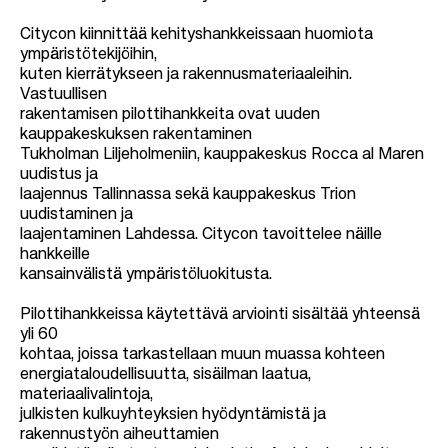
Citycon kiinnittää kehityshankkeissaan huomiota
ympäristötekijöihin,
kuten kierrätykseen ja rakennusmateriaaleihin.
Vastuullisen
rakentamisen pilottihankkeita ovat uuden
kauppakeskuksen rakentaminen
Tukholman Liljeholmeniin, kauppakeskus Rocca al Maren
uudistus ja
laajennus Tallinnassa sekä kauppakeskus Trion
uudistaminen ja
laajentaminen Lahdessa. Citycon tavoittelee näille
hankkeille
kansainvälistä ympäristöluokitusta.
Pilottihankkeissa käytettävä arviointi sisältää yhteensä
yli 60
kohtaa, joissa tarkastellaan muun muassa kohteen
energiataloudellisuutta, sisäilman laatua,
materiaalivalintoja,
julkisten kulkuyhteyksien hyödyntämistä ja
rakennustyön aiheuttamien