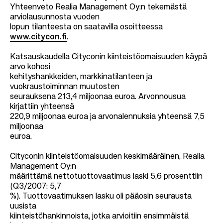
Yhteenveto Realia Management Oy:n tekemästä
arviolausunnosta vuoden
lopun tilanteesta on saatavilla osoitteessa
www.citycon.fi
.
Katsauskaudella Cityconin kiinteistöomaisuuden käypä
arvo kohosi
kehityshankkeiden, markkinatilanteen ja
vuokraustoiminnan muutosten
seurauksena 213,4 miljoonaa euroa. Arvonnousua
kirjattiin yhteensä
220,9 miljoonaa euroa ja arvonalennuksia yhteensä 7,5
miljoonaa
euroa.
Cityconin kiinteistöomaisuuden keskimääräinen, Realia
Management Oy:n
määrittämä nettotuottovaatimus laski 5,6 prosenttiin
(Q3/2007: 5,7
%). Tuottovaatimuksen lasku oli pääosin seurausta
uusista
kiinteistöhankinnoista, jotka arvioitiin ensimmäistä