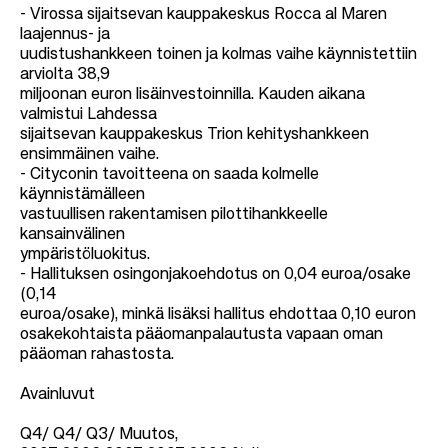
- Virossa sijaitsevan kauppakeskus Rocca al Maren
laajennus- ja
uudistushankkeen toinen ja kolmas vaihe käynnistettiin
arviolta 38,9
miljoonan euron lisäinvestoinnilla. Kauden aikana
valmistui Lahdessa
sijaitsevan kauppakeskus Trion kehityshankkeen
ensimmäinen vaihe.
- Cityconin tavoitteena on saada kolmelle
käynnistämälleen
vastuullisen rakentamisen pilottihankkeelle
kansainvälinen
ympäristöluokitus.
- Hallituksen osingonjakoehdotus on 0,04 euroa/osake
(0,14
euroa/osake), minkä lisäksi hallitus ehdottaa 0,10 euron
osakekohtaista pääomanpalautusta vapaan oman
pääoman rahastosta.
Avainluvut
Q4/ Q4/ Q3/ Muutos,