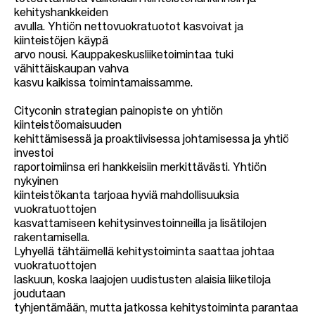
kehityshankkeiden
avulla. Yhtiön nettovuokratuotot kasvoivat ja
kiinteistöjen käypä
arvo nousi. Kauppakeskusliiketoimintaa tuki
vähittäiskaupan vahva
kasvu kaikissa toimintamaissamme.
Cityconin strategian painopiste on yhtiön
kiinteistöomaisuuden
kehittämisessä ja proaktiivisessa johtamisessa ja yhtiö
investoi
raportoimiinsa eri hankkeisiin merkittävästi. Yhtiön
nykyinen
kiinteistökanta tarjoaa hyviä mahdollisuuksia
vuokratuottojen
kasvattamiseen kehitysinvestoinneilla ja lisätilojen
rakentamisella.
Lyhyellä tähtäimellä kehitystoiminta saattaa johtaa
vuokratuottojen
laskuun, koska laajojen uudistusten alaisia liiketiloja
joudutaan
tyhjentämään, mutta jatkossa kehitystoiminta parantaa