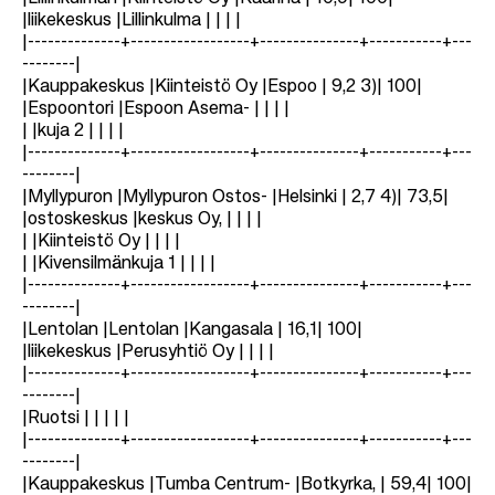
|liikekeskus |Lillinkulma | | | |
|--------------+------------------+---------------+-----------+---
--------|
|Kauppakeskus |Kiinteistö Oy |Espoo | 9,2 3)| 100|
|Espoontori |Espoon Asema- | | | |
| |kuja 2 | | | |
|--------------+------------------+---------------+-----------+---
--------|
|Myllypuron |Myllypuron Ostos- |Helsinki | 2,7 4)| 73,5|
|ostoskeskus |keskus Oy, | | | |
| |Kiinteistö Oy | | | |
| |Kivensilmänkuja 1 | | | |
|--------------+------------------+---------------+-----------+---
--------|
|Lentolan |Lentolan |Kangasala | 16,1| 100|
|liikekeskus |Perusyhtiö Oy | | | |
|--------------+------------------+---------------+-----------+---
--------|
|Ruotsi | | | | |
|--------------+------------------+---------------+-----------+---
--------|
|Kauppakeskus |Tumba Centrum- |Botkyrka, | 59,4| 100|