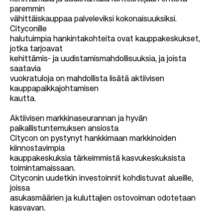
paremmin
vähittäiskauppaa palveleviksi kokonaisuuksiksi.
Cityconille
halutuimpia hankintakohteita ovat kauppakeskukset,
jotka tarjoavat
kehittämis- ja uudistamismahdollisuuksia, ja joista
saatavia
vuokratuloja on mahdollista lisätä aktiivisen
kauppapaikkajohtamisen
kautta.
Aktiivisen markkinaseurannan ja hyvän
paikallistuntemuksen ansiosta
Citycon on pystynyt hankkimaan markkinoiden
kiinnostavimpia
kauppakeskuksia tärkeimmistä kasvukeskuksista
toimintamaissaan.
Cityconin uudetkin investoinnit kohdistuvat alueille,
joissa
asukasmäärien ja kuluttajien ostovoiman odotetaan
kasvavan.