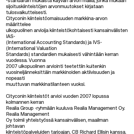
-standardin mukaista käyvän arvon mallia, jonka mukaan
sijoituskiinteistöjen arvonmuutokset kirjataan
tulosvaikutteisesti.
Cityconin kiinteistöomaisuuden markkina-arvon
määrittelee
ulkopuolinen arvioija kiinteistökohtaisesti kansainvälisten
IAS-
(International Accounting Standards) ja IVS-
(International Valuation
Standards) standardien mukaisesti vähintään kerran
vuodessa. Vuonna
2007 ulkopuolinen arviointi teetettiin kuitenkin
vuosineljänneksittäin markkinoiden aktiivisuuden ja
nopeasti
muuttuvan markkinatilanteen vuoksi.
Cityconin kiinteistöt arvioi vuoden 2007 lopussa
kolmannen kerran
Realia Group -ryhmään kuuluva Realia Management Oy.
Realia Management
Oy toimii yhteistyössä kansainvälisen, maailman
johtavan
kiinteistöpalveluiden tarjoajan, CB Richard Ellisin kanssa.