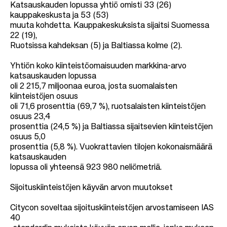
Katsauskauden lopussa yhtiö omisti 33 (26)
kauppakeskusta ja 53 (53)
muuta kohdetta. Kauppakeskuksista sijaitsi Suomessa
22 (19),
Ruotsissa kahdeksan (5) ja Baltiassa kolme (2).
Yhtiön koko kiinteistöomaisuuden markkina-arvo
katsauskauden lopussa
oli 2 215,7 miljoonaa euroa, josta suomalaisten
kiinteistöjen osuus
oli 71,6 prosenttia (69,7 %), ruotsalaisten kiinteistöjen
osuus 23,4
prosenttia (24,5 %) ja Baltiassa sijaitsevien kiinteistöjen
osuus 5,0
prosenttia (5,8 %). Vuokrattavien tilojen kokonaismäärä
katsauskauden
lopussa oli yhteensä 923 980 neliömetriä.
Sijoituskiinteistöjen käyvän arvon muutokset
Citycon soveltaa sijoituskiinteistöjen arvostamiseen IAS
40