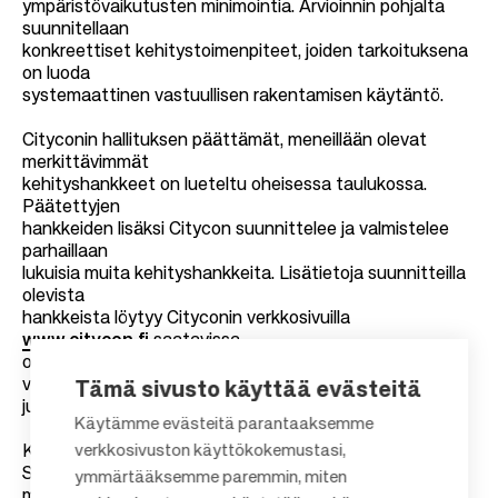
ympäristövaikutusten minimointia. Arvioinnin pohjalta
suunnitellaan
konkreettiset kehitystoimenpiteet, joiden tarkoituksena
on luoda
systemaattinen vastuullisen rakentamisen käytäntö.
Cityconin hallituksen päättämät, meneillään olevat
merkittävimmät
kehityshankkeet on lueteltu oheisessa taulukossa.
Päätettyjen
hankkeiden lisäksi Citycon suunnittelee ja valmistelee
parhaillaan
lukuisia muita kehityshankkeita. Lisätietoja suunnitteilla
olevista
hankkeista löytyy Cityconin verkkosivuilla
www.citycon.fi
saatavissa
olevista johdon presentaatioista sekä
vuosikertomuksesta, joka
Tämä sivusto käyttää evästeitä
julkaistaan helmikuun lopulla.
Käytämme evästeitä parantaaksemme
verkkosivuston käyttökokemustasi,
Katsauskauden aikana kehityshankkeisiin investointiin
Suomessa 39,5
ymmärtääksemme paremmin, miten
miljoonaa euroa, Ruotsissa 16,8 miljoonaa euroa ja