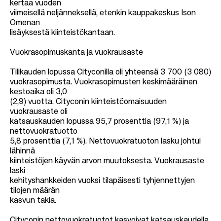
kertaa vuoden
viimeisellä neljänneksellä, etenkin kauppakeskus Ison
Omenan
lisäyksestä kiinteistökantaan.
Vuokrasopimuskanta ja vuokrausaste
Tilikauden lopussa Cityconilla oli yhteensä 3 700 (3 080)
vuokrasopimusta. Vuokrasopimusten keskimääräinen
kestoaika oli 3,0
(2,9) vuotta. Cityconin kiinteistöomaisuuden
vuokrausaste oli
katsauskauden lopussa 95,7 prosenttia (97,1 %) ja
nettovuokratuotto
5,8 prosenttia (7,1 %). Nettovuokratuoton lasku johtui
lähinnä
kiinteistöjen käyvän arvon muutoksesta. Vuokrausaste
laski
kehityshankkeiden vuoksi tilapäisesti tyhjennettyjen
tilojen määrän
kasvun takia.
Cityconin nettovuokratuotot kasvoivat katsauskaudella