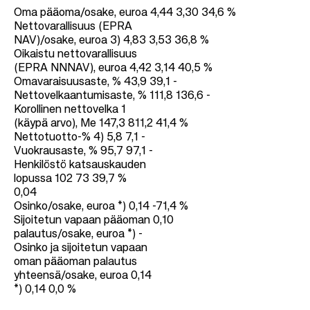
Oma pääoma/osake, euroa 4,44 3,30 34,6 %
Nettovarallisuus (EPRA
NAV)/osake, euroa 3) 4,83 3,53 36,8 %
Oikaistu nettovarallisuus
(EPRA NNNAV), euroa 4,42 3,14 40,5 %
Omavaraisuusaste, % 43,9 39,1 -
Nettovelkaantumisaste, % 111,8 136,6 -
Korollinen nettovelka 1
(käypä arvo), Me 147,3 811,2 41,4 %
Nettotuotto-% 4) 5,8 7,1 -
Vuokrausaste, % 95,7 97,1 -
Henkilöstö katsauskauden
lopussa 102 73 39,7 %
0,04
Osinko/osake, euroa *) 0,14 -71,4 %
Sijoitetun vapaan pääoman 0,10
palautus/osake, euroa *) -
Osinko ja sijoitetun vapaan
oman pääoman palautus
yhteensä/osake, euroa 0,14
*) 0,14 0,0 %