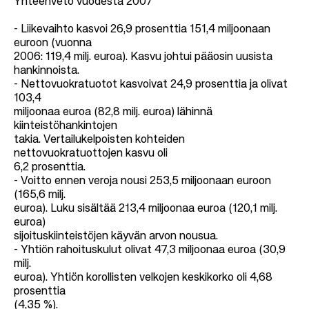
Yhteenveto vuodesta 2007
- Liikevaihto kasvoi 26,9 prosenttia 151,4 miljoonaan
euroon (vuonna
2006: 119,4 milj. euroa). Kasvu johtui pääosin uusista
hankinnoista.
- Nettovuokratuotot kasvoivat 24,9 prosenttia ja olivat
103,4
miljoonaa euroa (82,8 milj. euroa) lähinnä
kiinteistöhankintojen
takia. Vertailukelpoisten kohteiden
nettovuokratuottojen kasvu oli
6,2 prosenttia.
- Voitto ennen veroja nousi 253,5 miljoonaan euroon
(165,6 milj.
euroa). Luku sisältää 213,4 miljoonaa euroa (120,1 milj.
euroa)
sijoituskiinteistöjen käyvän arvon nousua.
- Yhtiön rahoituskulut olivat 47,3 miljoonaa euroa (30,9
milj.
euroa). Yhtiön korollisten velkojen keskikorko oli 4,68
prosenttia
(4,35 %).