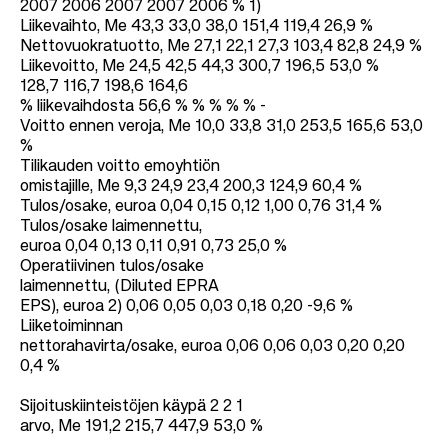
2007 2006 2007 2007 2006 % 1)
Liikevaihto, Me 43,3 33,0 38,0 151,4 119,4 26,9 %
Nettovuokratuotto, Me 27,1 22,1 27,3 103,4 82,8 24,9 %
Liikevoitto, Me 24,5 42,5 44,3 300,7 196,5 53,0 %
128,7 116,7 198,6 164,6
% liikevaihdosta 56,6 % % % % % -
Voitto ennen veroja, Me 10,0 33,8 31,0 253,5 165,6 53,0
%
Tilikauden voitto emoyhtiön
omistajille, Me 9,3 24,9 23,4 200,3 124,9 60,4 %
Tulos/osake, euroa 0,04 0,15 0,12 1,00 0,76 31,4 %
Tulos/osake laimennettu,
euroa 0,04 0,13 0,11 0,91 0,73 25,0 %
Operatiivinen tulos/osake
laimennettu, (Diluted EPRA
EPS), euroa 2) 0,06 0,05 0,03 0,18 0,20 -9,6 %
Liiketoiminnan
nettorahavirta/osake, euroa 0,06 0,06 0,03 0,20 0,20
0,4 %
Sijoituskiinteistöjen käypä 2 2 1
arvo, Me 191,2 215,7 447,9 53,0 %