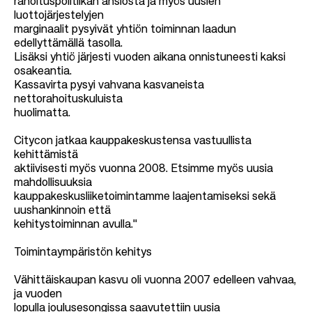
rahoituspolitiikan ansiosta ja myös uusien
luottojärjestelyjen
marginaalit pysyivät yhtiön toiminnan laadun
edellyttämällä tasolla.
Lisäksi yhtiö järjesti vuoden aikana onnistuneesti kaksi
osakeantia.
Kassavirta pysyi vahvana kasvaneista
nettorahoituskuluista
huolimatta.
Citycon jatkaa kauppakeskustensa vastuullista
kehittämistä
aktiivisesti myös vuonna 2008. Etsimme myös uusia
mahdollisuuksia
kauppakeskusliiketoimintamme laajentamiseksi sekä
uushankinnoin että
kehitystoiminnan avulla."
Toimintaympäristön kehitys
Vähittäiskaupan kasvu oli vuonna 2007 edelleen vahvaa,
ja vuoden
lopulla joulusesongissa saavutettiin uusia