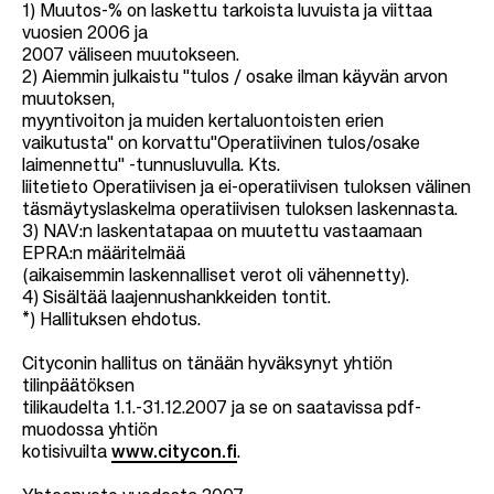
1) Muutos-% on laskettu tarkoista luvuista ja viittaa
vuosien 2006 ja
2007 väliseen muutokseen.
2) Aiemmin julkaistu "tulos / osake ilman käyvän arvon
muutoksen,
myyntivoiton ja muiden kertaluontoisten erien
vaikutusta" on korvattu"Operatiivinen tulos/osake
laimennettu" -tunnusluvulla. Kts.
liitetieto Operatiivisen ja ei-operatiivisen tuloksen välinen
täsmäytyslaskelma operatiivisen tuloksen laskennasta.
3) NAV:n laskentatapaa on muutettu vastaamaan
EPRA:n määritelmää
(aikaisemmin laskennalliset verot oli vähennetty).
4) Sisältää laajennushankkeiden tontit.
*) Hallituksen ehdotus.
Cityconin hallitus on tänään hyväksynyt yhtiön
tilinpäätöksen
tilikaudelta 1.1.-31.12.2007 ja se on saatavissa pdf-
muodossa yhtiön
kotisivuilta
www.citycon.fi
.