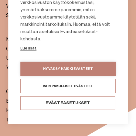
verkkosivuston käyttökokemustasi,
Vastuullisuus
F
ymmärtääksemme paremmin, miten
Sijoittajat
verkkosivustoamme käytetään sekä
o
markkinointitarkoituksiin. Huomaa, että voit
o
muuttaa asetuksia Evästeasetukset-
t
kohdasta.
Meistä
e
Lue lisää
Citylife
r
Uutishuone
Yhteystiedot
HYVÄKSY KAIKKI EVÄSTEET
VAIN PAKOLLISET EVÄSTEET
Citycon Oyj
Evästeet
EVÄSTEASETUKSET
Käyttöehdot
Tietosuojaseloste