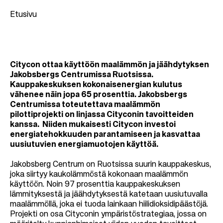
Etusivu
M
u
Citycon ottaa käyttöön maalämmön ja jäähdytyksen
Jakobsbergs Centrumissa Ruotsissa.
r
Kauppakeskuksen kokonaisenergian kulutus
u
vähenee näin jopa 65 prosenttia. Jakobsbergs
Centrumissa toteutettava maalämmön
p
pilottiprojekti on linjassa Cityconin tavoitteiden
o
kanssa. Niiden mukaisesti Citycon investoi
l
energiatehokkuuden parantamiseen ja kasvattaa
uusiutuvien energiamuotojen käyttöä.
k
u
Jakobsberg Centrum on Ruotsissa suurin kauppakeskus,
joka siirtyy kaukolämmöstä kokonaan maalämmön
käyttöön. Noin 97 prosenttia kauppakeskuksen
lämmityksestä ja jäähdytyksestä katetaan uusiutuvalla
maalämmöllä, joka ei tuoda lainkaan hiilidioksidipäästöjä.
Projekti on osa Cityconin ympäristöstrategiaa, jossa on