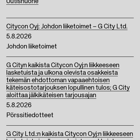
Uutishuone
o
r
I
k
n
Citycon Oyj: Johdon liiketoimet – G City Ltd.
5.8.2026
Johdon liiketoimet
G Cityn kaikista Citycon Oyj:n liikkeeseen
lasketuista ja ulkona olevista osakkeista
tekemän ehdottoman vapaaehtoisen
käteisostotarjouksen lopullinen tulos; G City
aloittaa jälkikäteisen tarjousajan
5.8.2026
Pörssitiedotteet
G City Ltd.:n kaikista Citycon Oyj:n liikkeeseen