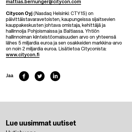
mattias.bernunger@citycon.com
Citycon Oyj
(Nasdaq Helsinki: CTY1S) on
päivittäistavaravetoisten, kaupungeissa sijaitsevien
kauppakeskusten johtava omistaja, kehittäjä ja
hallinnoija Pohjoismaissa ja Baltiassa. Yhtiön
hallinnoiman kiinteistöomaisuuden arvo on yhteensä
lähes 5 miljardia euroa ja sen osakkeiden markkina-arvo
on noin 2 miljardia euroa. Lisätietoa Cityconista:
www.citycon.fi
F
T
L
Jaa
a
w
i
c
i
n
e
t
k
b
t
e
Lue uusimmat
uutiset
o
e
d