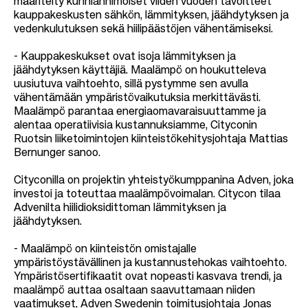
määritelty kunnianhimoiset viiden vuoden tavoitteet
kauppakeskusten sähkön, lämmityksen, jäähdytyksen ja
vedenkulutuksen sekä hiilipäästöjen vähentämiseksi.
- Kauppakeskukset ovat isoja lämmityksen ja
jäähdytyksen käyttäjiä. Maalämpö on houkutteleva
uusiutuva vaihtoehto, sillä pystymme sen avulla
vähentämään ympäristövaikutuksia merkittävästi.
Maalämpö parantaa energiaomavaraisuuttamme ja
alentaa operatiivisia kustannuksiamme, Cityconin
Ruotsin liiketoimintojen kiinteistökehitysjohtaja Mattias
Bernunger sanoo.
Cityconilla on projektin yhteistyökumppanina Adven, joka
investoi ja toteuttaa maalämpövoimalan. Citycon tilaa
Advenilta hiilidioksidittoman lämmityksen ja
jäähdytyksen.
- Maalämpö on kiinteistön omistajalle
ympäristöystävällinen ja kustannustehokas vaihtoehto.
Ympäristösertifikaatit ovat nopeasti kasvava trendi, ja
maalämpö auttaa osaltaan saavuttamaan niiden
vaatimukset, Adven Swedenin toimitusjohtaja Jonas