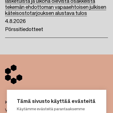
lasketuista ja ulkona olevista osakkeista
tekemän ehdottoman vapaaehtoisen julkisen
käteisostotarjouksen alustava tulos
4.8.2026
Pörssitiedotteet
Tämä sivusto käyttää evästeitä
Kauppakeskukset
Käytämme evästeitä parantaaksemme
Vuokraus